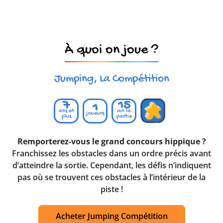
À quoi on joue ?
Jumping, La Compétition
7
15
1
ans et
mn la
joueurs
plus
partie
Remporterez-vous le grand concours hippique ?
Franchissez les obstacles dans un ordre précis avant
d’atteindre la sortie. Cependant, les défis n’indiquent
pas où se trouvent ces obstacles à l’intérieur de la
piste !
Acheter Jumping Compétition