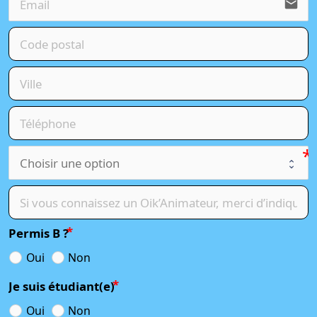
email
Permis B ?
Oui
Non
Je suis étudiant(e)
Oui
Non