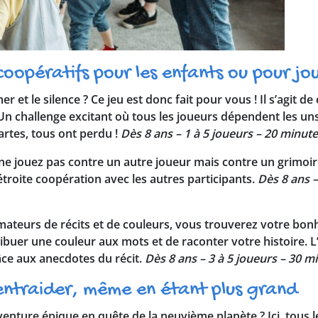
coopératifs pour les enfants ou pour jou
r et le silence ? Ce jeu est donc fait pour vous ! Il s’agit d
Un challenge excitant où tous les joueurs dépendent les uns 
artes, tous ont perdu !
Dès 8 ans – 1 à 5 joueurs – 20 minute
 ne jouez pas contre un autre joueur mais contre un grimoire
étroite coopération avec les autres participants.
Dès 8 ans –
mateurs de récits et de couleurs, vous trouverez votre bon
ttribuer une couleur aux mots et de raconter votre histoire. L’
âce aux anecdotes du récit.
Dès 8 ans – 3 à 5 joueurs – 30 mi
’entraider, même en étant plus grand
enture épique en quête de la neuvième planète ? Ici, tous l