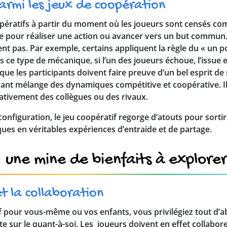
armi les jeux de coopération
opératifs à partir du moment où les joueurs sont censés c
ie pour réaliser une action ou avancer vers un but commun. 
t pas. Par exemple, certains appliquent la règle du « un p
s ce type de mécanique, si l’un des joueurs échoue, l’issue 
que les participants doivent faire preuve d’un bel esprit de s
vant mélange des dynamiques compétitive et coopérative. I
ativement des collègues ou des rivaux.
configuration, le jeu coopératif regorge d’atouts pour sortir
es en véritables expériences d’entraide et de partage.
: une mine de bienfaits à explorer
t la collaboration
if pour vous-même ou vos enfants, vous privilégiez tout d’
oute sur le quant-à-soi. Les joueurs doivent en effet collab