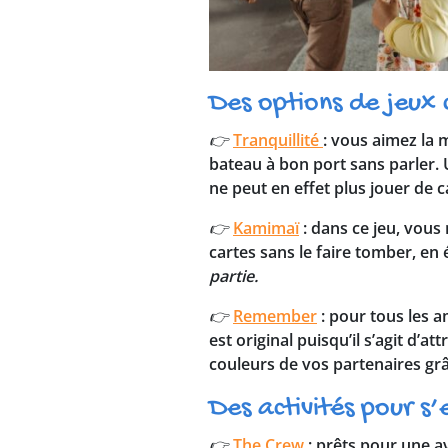
Des options de jeux 
👉
Tranquillité
:
vous aimez la me
bateau à bon port sans parler. 
ne peut en effet plus jouer de c
👉
Kamimaï
: dans ce jeu, vous
cartes sans le faire tomber, en 
partie.
👉
Remember
: pour tous les a
est original puisqu’il s’agit d’a
couleurs de vos partenaires gr
Des activités pour s
👉
The Crew
: prêts pour une av