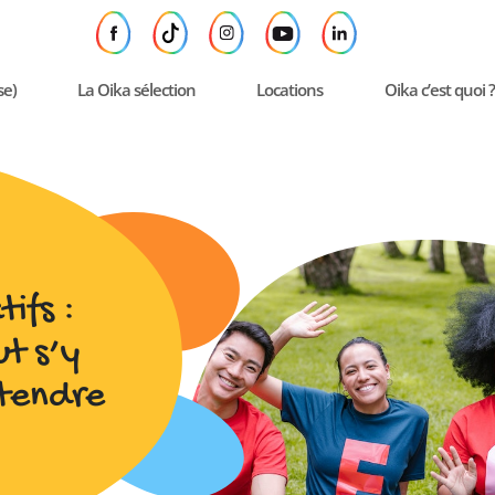
se)
La Oika sélection
Locations
Oika c’est quoi ?
ifs :
ut s’y
ttendre