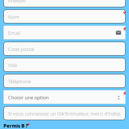
email
Permis B ?