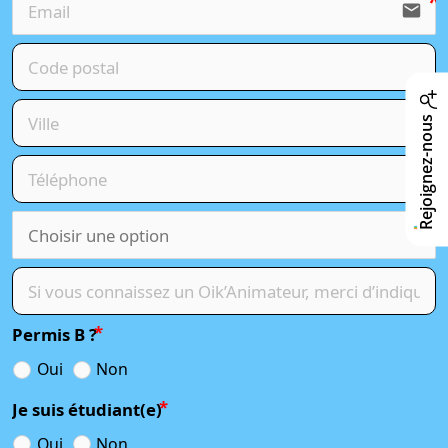
email
Rejoignez-nous
Permis B ?
Oui
Non
Je suis étudiant(e)
Oui
Non