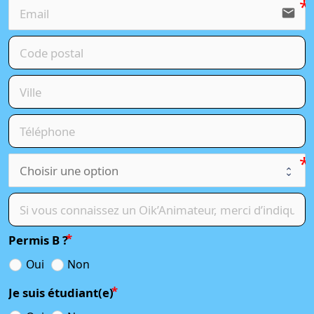
email
Permis B ?
Oui
Non
Je suis étudiant(e)