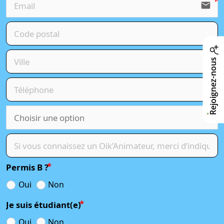
email
Rejoignez-nous
Permis B ?
Oui
Non
Je suis étudiant(e)
Oui
Non