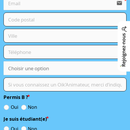
email
Rejoignez-nous
Permis B ?
Oui
Non
Je suis étudiant(e)
Oui
Non