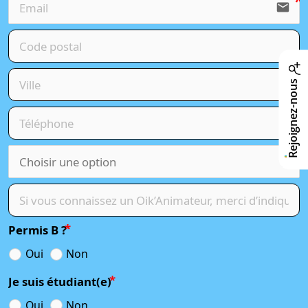
email
Rejoignez-nous
Permis B ?
Oui
Non
Je suis étudiant(e)
Oui
Non