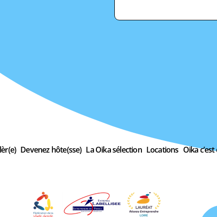
èr(e)
Devenez hôte(sse)
La Oika sélection
Locations
Oika c’est 