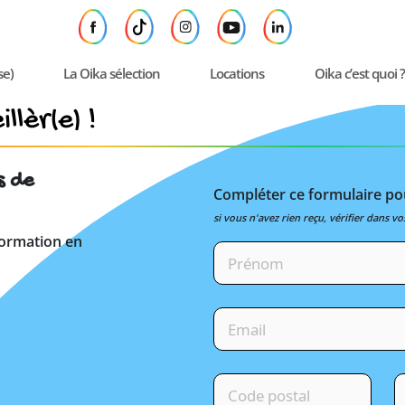
se)
La Oika sélection
Locations
Oika c’est quoi ?
llèr(e) !
s de
Compléter ce formulaire pou
si vous n'avez rien reçu, vérifier dans vo
formation en