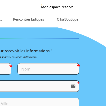
Mon espace réservé
Rencontres ludiques
Oika’Boutique
r recevoir les informations !
s spams / courrier indésirable.
email