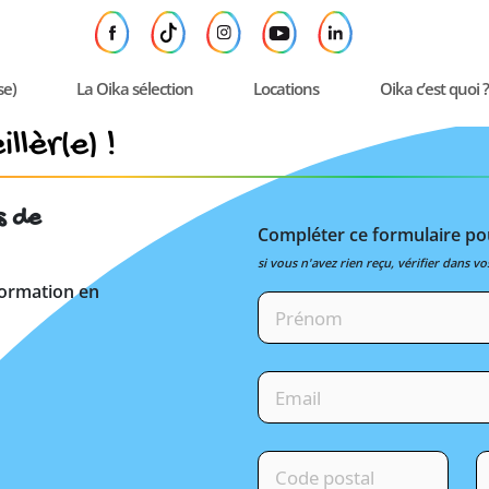
se)
La Oika sélection
Locations
Oika c’est quoi ?
llèr(e) !
s de
Compléter ce formulaire pou
si vous n'avez rien reçu, vérifier dans vo
formation en