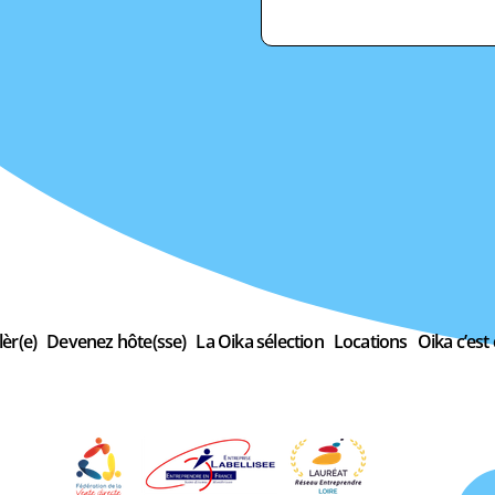
èr(e)
Devenez hôte(sse)
La Oika sélection
Locations
Oika c’est 