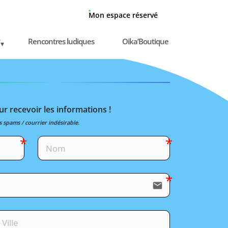
Mon espace réservé
Rencontres ludiques
Oika’Boutique
r recevoir les informations !
s spams / courrier indésirable.
email