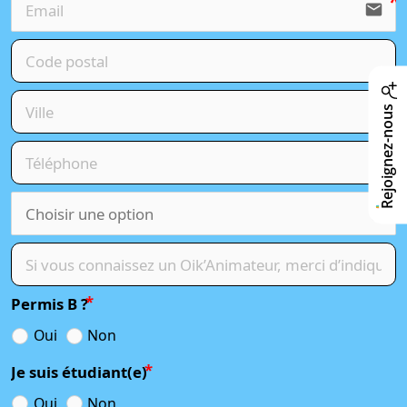
email
Rejoignez-nous
Permis B ?
Oui
Non
Je suis étudiant(e)
Oui
Non