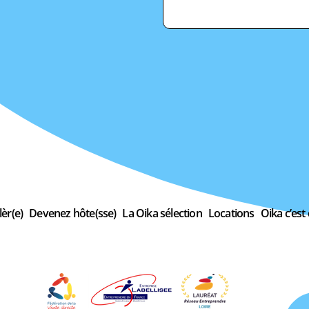
èr(e)
Devenez hôte(sse)
La Oika sélection
Locations
Oika c’est 