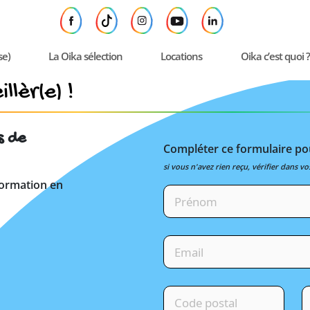
se)
La Oika sélection
Locations
Oika c’est quoi ?
llèr(e) !
s de
Compléter ce formulaire pou
si vous n'avez rien reçu, vérifier dans vo
formation en