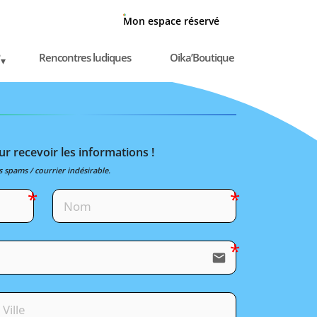
Mon espace réservé
Rencontres ludiques
Oika’Boutique
r recevoir les informations !
s spams / courrier indésirable.
email