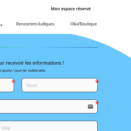
Mon espace réservé
Rencontres ludiques
Oika’Boutique
r recevoir les informations !
s spams / courrier indésirable.
email