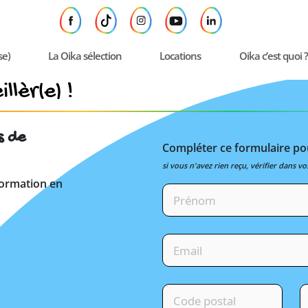
se)
La Oika sélection
Locations
Oika c’est quoi ?
llèr(e) !
s de
Compléter ce formulaire pou
si vous n'avez rien reçu, vérifier dans vo
formation en