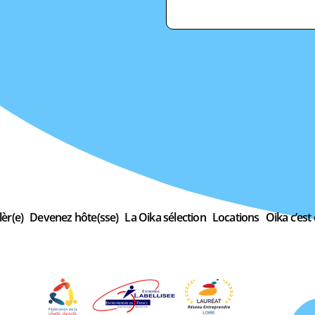
èr(e)
Devenez hôte(sse)
La Oika sélection
Locations
Oika c’est 