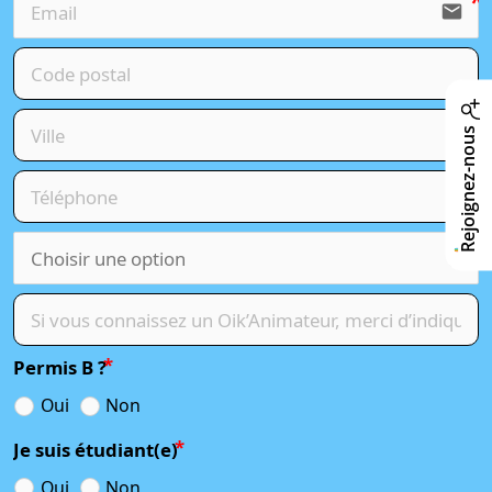
email
Rejoignez-nous
Permis B ?
Oui
Non
Je suis étudiant(e)
Oui
Non