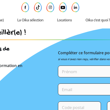
se)
La Oika sélection
Locations
Oika c’est quoi ?
llèr(e) !
s de
Compléter ce formulaire pou
si vous n'avez rien reçu, vérifier dans vo
formation en