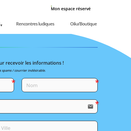
Mon espace réservé
Rencontres ludiques
Oika’Boutique
r recevoir les informations !
s spams / courrier indésirable.
email