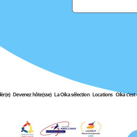
èr(e)
Devenez hôte(sse)
La Oika sélection
Locations
Oika c’est 