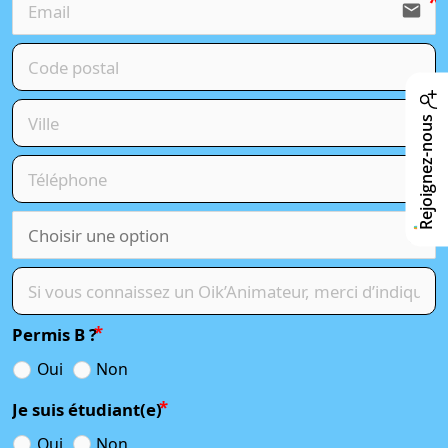
email
Rejoignez-nous
Permis B ?
Oui
Non
Je suis étudiant(e)
Oui
Non