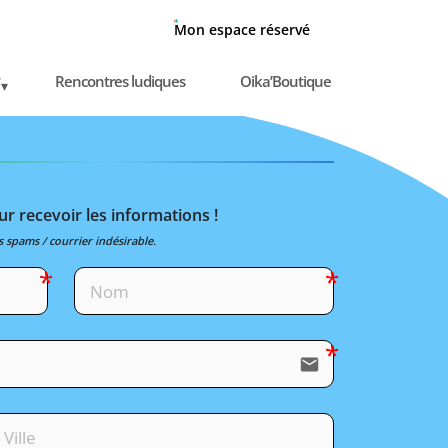
Mon espace réservé
Rencontres ludiques
Oika’Boutique
r recevoir les informations !
s spams / courrier indésirable.
email