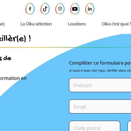
se)
La Oika sélection
Locations
Oika c’est quoi ?
llèr(e) !
s de
Compléter ce formulaire pou
si vous n'avez rien reçu, vérifier dans vo
formation en