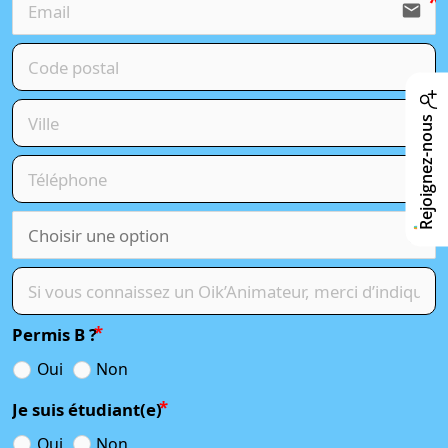
email
Rejoignez-nous
Permis B ?
Oui
Non
Je suis étudiant(e)
Oui
Non