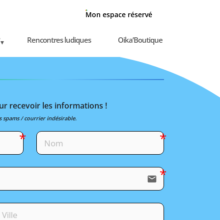
Mon espace réservé
Rencontres ludiques
Oika’Boutique
r recevoir les informations !
s spams / courrier indésirable.
email