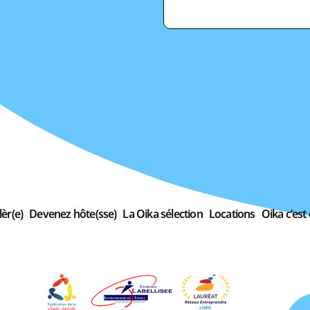
èr(e)
Devenez hôte(sse)
La Oika sélection
Locations
Oika c’est 