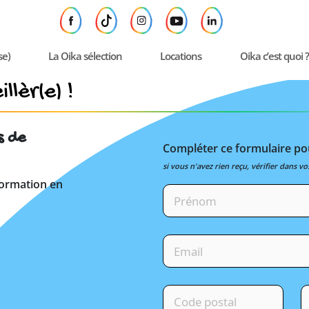
se)
La Oika sélection
Locations
Oika c’est quoi ?
llèr(e) !
s de
Compléter ce formulaire pou
si vous n'avez rien reçu, vérifier dans vo
formation en